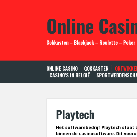
Skip
to
Online Casi
content
Gokkasten – Blackjack – Roulette – Poker 
ONLINE CASINO
GOKKASTEN
ONTWIKKE
CASINO’S IN BELGIË
SPORTWEDDENSCH
Playtech
Het softwarebedrijf Playtech staat
binnen de casinosoftware. Dit vooru