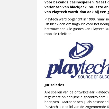
voor bekende casinospellen. Naast
varianten van blackjack, roulette e
van Playtech wordt dan ook bij een g
Playtech werd opgericht in 1999, maar ric
Dit bleek een omslagpunt voor het bedri
betrouwbaar. Alle games van Playtech k
mobiele telefoon.
Jurisdicties
Alle spellen van de ontwikkelaar Playtec
regelmaat op eerlijkheid gecontroleerd.
bedrijven. Daardoor ben jij als casinospe
Playtech is ook lid van de zogenoemde 