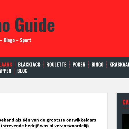
no Guide
– Bingo – Sport
LAARS
BLACKJACK
ROULETTE
POKER
BINGO
KRASKAA
APPEN
BLOG
CA
 bekend als één van de grootste ontwikkelaars
itstrevende bedrijf was al verantwoordelijk