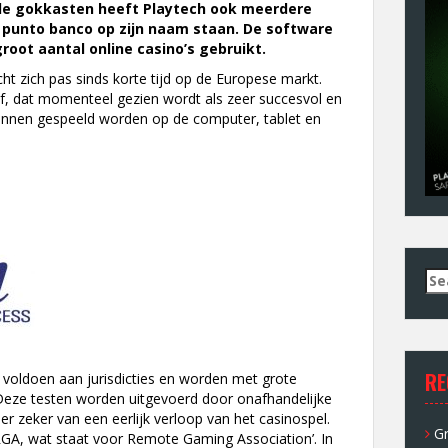
 de gokkasten heeft Playtech ook meerdere
n punto banco op zijn naam staan. De software
root aantal online casino’s gebruikt.
ht zich pas sinds korte tijd op de Europese markt.
jf, dat momenteel gezien wordt als zeer succesvol en
unnen gespeeld worden op de computer, tablet en
Se
for
RE
h voldoen aan jurisdicties en worden met grote
 Deze testen worden uitgevoerd door onafhandelijke
ler zeker van een eerlijk verloop van het casinospel.
Gr
RGA, wat staat voor Remote Gaming Association’. In